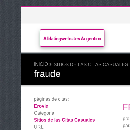
Alldatingwebsites Argentina
INICIO
SITIOS DE LAS CITAS CASUALES
fraude
páginas de citas:
F
Erovie
Categoría :
pro
Sitios de las Citas Casuales
par
URL :