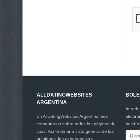
ALLDATINGWEBSITES
BOLE
ARGENTINA
Introdu
En AllDatingWebsites Argentina lees
electró
comentarios sobre todos los páginas de
boletín
citas. Así te da una vista general de las
opiniones, las experiencias y