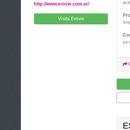
ace
http://www.erovie.com.ar/
Pr
Visita Erovie
nin
Co
ya 
E