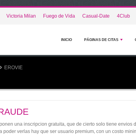
Victoria Milan
Fuego de Vida
Casual-Date
4Club
INICIO
PÁGINAS DE CITAS
EROVIE
RAUDE
ponen una inscripcion gratuita, que de cierto solo tiene envios 
a poder verlas hay que ser usuario premium, con un costo mini