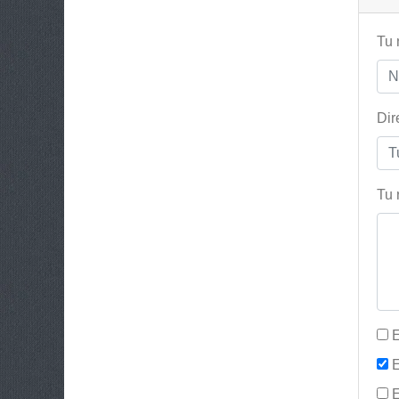
Tu 
Dir
Tu 
E
E
E