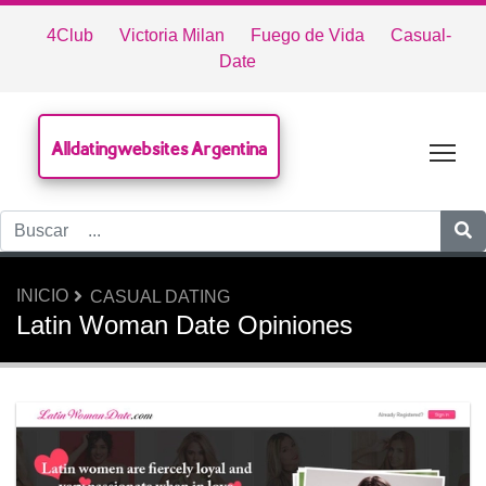
4Club
Victoria Milan
Fuego de Vida
Casual-
Date
Alldatingwebsites Argentina
Tog
INICIO
CASUAL DATING
Latin Woman Date Opiniones